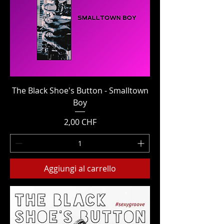
The Black Shoe's Button - Smalltown
Boy
Prezzo
2,00 CHF
Aggiungi al carrello